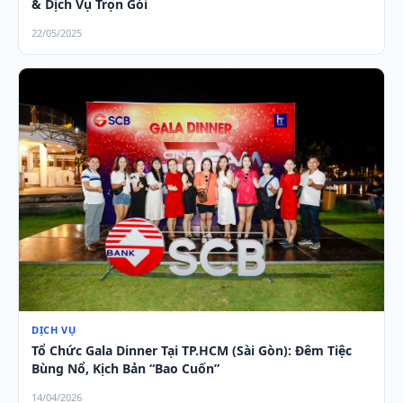
& Dịch Vụ Trọn Gói
22/05/2025
DỊCH VỤ
Tổ Chức Gala Dinner Tại TP.HCM (Sài Gòn): Đêm Tiệc
Bùng Nổ, Kịch Bản “Bao Cuốn”
14/04/2026