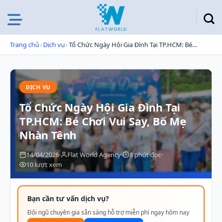
Chuyển
đến
nội
dung
Trang chủ
›
Dịch vụ
›
Tổ Chức Ngày Hội Gia Đình Tại TP.HCM: Bé Chơi Vui Say, Bố Mẹ Nhàn Tênh
DỊCH VỤ
Tổ Chức Ngày Hội Gia Đình Tại
TP.HCM: Bé Chơi Vui Say, Bố Mẹ
Nhàn Tênh
14/04/2026
Flat World Agency
8 phút đọc
10 lượt xem
Bạn cần tư vấn dịch vụ?
Đội ngũ chuyên gia sẵn sàng hỗ trợ miễn phí ngay hôm nay