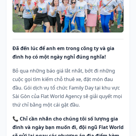
Đã đến lúc để anh em trong công ty và gia
đình họ có một ngày nghỉ đúng nghĩa!
Bỏ qua những báo giá lắt nhắt, bớt đi những
cuộc gọi tìm kiếm chỗ thuê xe, đặt món đau
đầu. Gói dịch vụ tổ chức Family Day tại khu vực
Sài Gòn của Flat World Agency sẽ giải quyết mọi
thứ chỉ bằng một cái gật đầu.
📞
Chỉ cần nhắn cho chúng tôi số lượng gia
đình và ngày bạn muốn đi, đội ngũ Flat World
sẽ gửi lại ngay các phương án địa điểm kèm