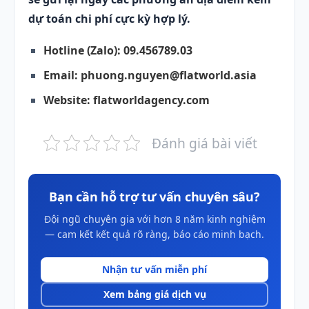
dự toán chi phí cực kỳ hợp lý.
Hotline (Zalo):
09.456789.03
Email:
phuong.nguyen@flatworld.asia
Website:
flatworldagency.com
Đánh giá bài viết
Bạn cần hỗ trợ tư vấn chuyên sâu?
Đội ngũ chuyên gia với hơn 8 năm kinh nghiệm
— cam kết kết quả rõ ràng, báo cáo minh bạch.
Nhận tư vấn miễn phí
Xem bảng giá dịch vụ