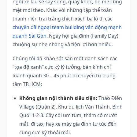
ngồi xe lâu sẽ say sóng, quấy khóc, bố mẹ cũng
mệt mỏi theo. Khác với những tập thể toàn
thanh niên trai tráng thích xách ba lô đi các
chuyến dã ngoại team building vận động mạnh
quanh Sài Gòn
, Ngày hội gia đình (Family Day)
chuộng sự nhẹ nhàng và tiện lợi hơn nhiều.
Chúng tôi đã khảo sát sẵn một danh sách các
“tọa độ xanh” cực kỳ lý tưởng, bán kính chỉ
loanh quanh 30 – 45 phút di chuyển từ trung
tâm TP.HCM:
Không gian nội thành siêu tiện:
Thảo Điền
Village (Quận 2), Khu du lịch Văn Thánh, Bình
Quới 1-2-3. Cây cối um tùm, thảm cỏ mướt
mắt, đi taxi hay xe máy gia đình tự túc đến
cũng cực kỳ thoải mái.