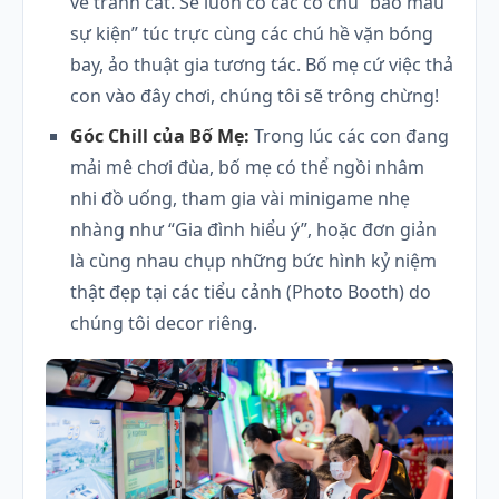
vẽ tranh cát. Sẽ luôn có các cô chú “bảo mẫu
sự kiện” túc trực cùng các chú hề vặn bóng
bay, ảo thuật gia tương tác. Bố mẹ cứ việc thả
con vào đây chơi, chúng tôi sẽ trông chừng!
Góc Chill của Bố Mẹ:
Trong lúc các con đang
mải mê chơi đùa, bố mẹ có thể ngồi nhâm
nhi đồ uống, tham gia vài minigame nhẹ
nhàng như “Gia đình hiểu ý”, hoặc đơn giản
là cùng nhau chụp những bức hình kỷ niệm
thật đẹp tại các tiểu cảnh (Photo Booth) do
chúng tôi decor riêng.