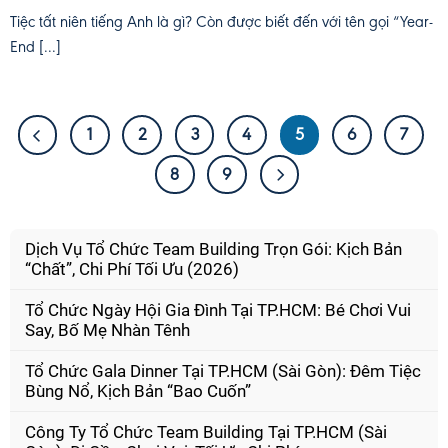
Tiệc tất niên tiếng Anh là gì? Còn được biết đến với tên gọi “Year-
End [...]
1
2
3
4
5
6
7
8
9
Dịch Vụ Tổ Chức Team Building Trọn Gói: Kịch Bản
“Chất”, Chi Phí Tối Ưu (2026)
Tổ Chức Ngày Hội Gia Đình Tại TP.HCM: Bé Chơi Vui
Say, Bố Mẹ Nhàn Tênh
Tổ Chức Gala Dinner Tại TP.HCM (Sài Gòn): Đêm Tiệc
Bùng Nổ, Kịch Bản “Bao Cuốn”
Công Ty Tổ Chức Team Building Tại TP.HCM (Sài