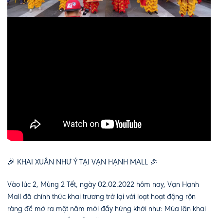
🎉 KHAI XUÂN NHƯ Ý TẠI VẠN HẠNH MALL 🎉
Vào lúc 2, Mùng 2 Tết, ngày 02.02.2022 hôm nay, Vạn Hạnh
Mall đã chính thức khai trương trở lại với loạt hoạt động rộn
ràng để mở ra một năm mới đầy hứng khởi như: Múa lân khai