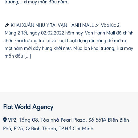
trương, lì xì may mắn đầu năm.
🎉 KHAI XUÂN NHƯ Ý TẠI VẠN HẠNH MALL 🎉 Vào lúc 2,
Mùng 2 Tết, ngày 02.02.2022 hôm nay, Vạn Hạnh Mall đã chính
thức khai trương trở lại với loạt hoạt động rộn ràng để mở ra
một năm mới đầy hứng khởi như: Múa lân khai trương, lì xì may
mắn đầu […]
Flat World Agency
VP2, Tầng 08, Tòa nhà Pearl Plaza, Số 561A Điện Biên
Phủ, P.25, Q.Bình Thạnh, TP.Hồ Chí Minh