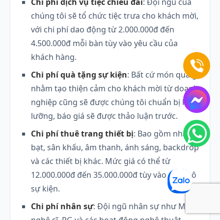
Chi phí dịch vụ tiệc chiêu đãi
: Đội ngũ của
chúng tôi sẽ tổ chức tiệc trưa cho khách mời,
với chi phí dao động từ 2.000.000đ đến
4.500.000đ mỗi bàn tùy vào yêu cầu của
khách hàng.
Chi phí quà tặng sự kiện
: Bất cứ món quà gì
nhằm tạo thiện cảm cho khách mời từ doanh
nghiệp cũng sẽ được chúng tôi chuẩn bị kỹ
lưỡng, báo giá sẽ được thảo luận trước.
Chi phí thuê trang thiết bị
: Bao gồm nhà
bạt, sân khấu, âm thanh, ánh sáng, backdrop
và các thiết bị khác. Mức giá có thể từ
12.000.000đ đến 35.000.000đ tùy vào quy mô
sự kiện.
Chi phí nhân sự
: Đội ngũ nhân sự như MC,