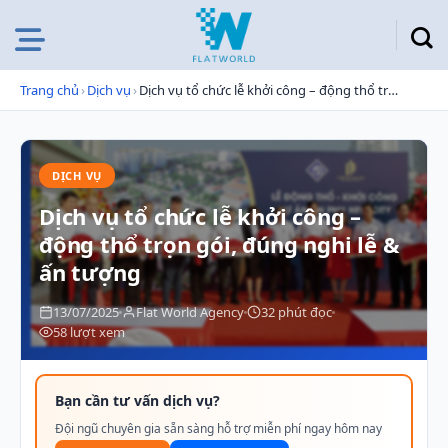
Chuyển
đến
nội
dung
Trang chủ
›
Dịch vụ
›
Dịch vụ tổ chức lễ khởi công – động thổ trọn gói, đúng nghi lễ & ấn tượng
DỊCH VỤ
Dịch vụ tổ chức lễ khởi công –
động thổ trọn gói, đúng nghi lễ &
ấn tượng
13/07/2025
Flat World Agency
32 phút đọc
58 lượt xem
Bạn cần tư vấn dịch vụ?
Đội ngũ chuyên gia sẵn sàng hỗ trợ miễn phí ngay hôm nay